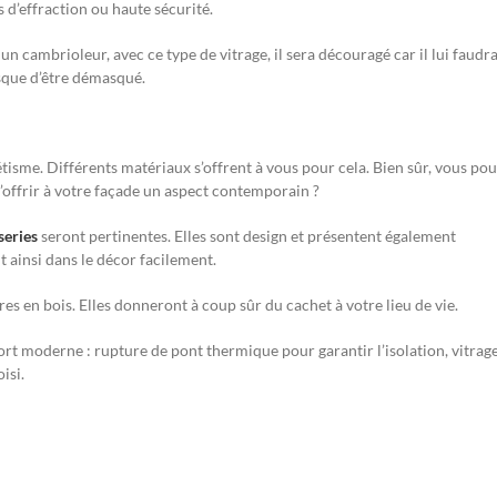
 d’effraction ou haute sécurité.
n cambrioleur, avec ce type de vitrage, il sera découragé car il lui faudr
risque d’être démasqué.
hétisme. Différents matériaux s’offrent à vous pour cela. Bien sûr, vous po
’offrir à votre façade un aspect contemporain ?
series
seront pertinentes. Elles sont design et présentent également
nt ainsi dans le décor facilement.
es en bois. Elles donneront à coup sûr du cachet à votre lieu de vie.
rt moderne : rupture de pont thermique pour garantir l’isolation, vitrag
isi.