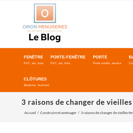
Passer
au
contenu
FENÊTRE
PORTE-FENÊTRE
PORTE
B
PVC, alu, bois
PVC, alu, bois
Porte entrée, service
Co
CLÔTURES
Moderne, tournant
3 raisons de changer de vieilles
Accueil
Construire et aménager
3 raisons de changer de vieilles fe