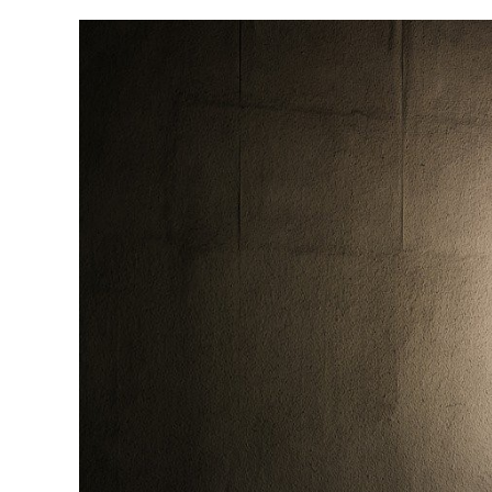
Voir
l'image
agrandie