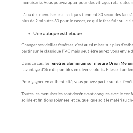
menuiserie. Vous pouvez opter pour des vitrages retardateurs
Là où des menuiseries classiques tiennent 30 secondes face à u
plus de 2 minutes 30 pour le casser, ce qui le fera fuir vu le 
Une optique esthétique
Changer ses vieilles fenêtres, c’est aussi miser sur plus d’est
partir sur le classique PVC mais peut-être aurez-vous envie d
Dans ce cas, les
f
enêtres aluminium sur mesure Orion Menui
l’avantage d’être disponibles en divers coloris. Elles se fonde
Pour gagner en authenticité, vous pouvez partir sur des fenêtr
Toutes les menuiseries sont dorénavant conçues avec le confo
solide et finitions soignées, et ce, quel que soit le matériau cho