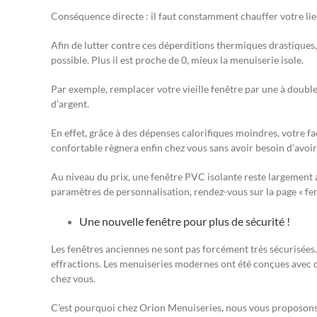
Conséquence directe : il faut constamment chauffer votre lieu 
Afin de lutter contre ces déperditions thermiques drastiques, 
possible. Plus il est proche de 0, mieux la menuiserie isole.
Par exemple, remplacer votre vieille fenêtre par une à doubl
d’argent.
En effet, grâce à des dépenses calorifiques moindres, votre 
confortable règnera enfin chez vous sans avoir besoin d’avoir
Au niveau du prix, une fenêtre PVC isolante reste largement 
paramètres de personnalisation, rendez-vous sur la page « f
Une nouvelle fenêtre pour plus de sécurité !
Les fenêtres anciennes ne sont pas forcément très sécurisées. E
effractions. Les menuiseries modernes ont été conçues avec d
chez vous.
C’est pourquoi chez Orion Menuiseries, nous vous proposons d