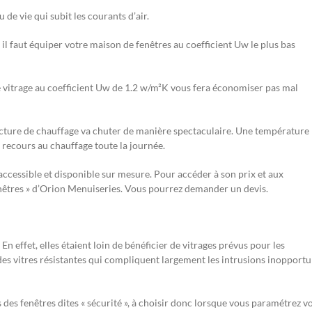
de vie qui subit les courants d’air.
il faut équiper votre maison de fenêtres au coefficient Uw le plus bas
e vitrage au coefficient Uw de 1.2 w/m²K vous fera économiser pas mal
facture de chauffage va chuter de manière spectaculaire. Une température
 recours au chauffage toute la journée.
accessible et disponible sur mesure. Pour accéder à son prix et aux
enêtres » d’Orion Menuiseries. Vous pourrez demander un devis.
n effet, elles étaient loin de bénéficier de vitrages prévus pour les
es vitres résistantes qui compliquent largement les intrusions inopport
es fenêtres dites « sécurité », à choisir donc lorsque vous paramétrez v