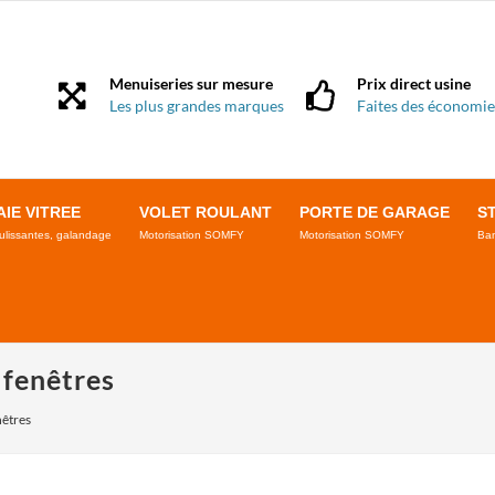
Menuiseries sur mesure
Prix direct usine
Les plus grandes marques
Faites des économie
AIE VITREE
VOLET ROULANT
PORTE DE GARAGE
S
ulissantes, galandage
Motorisation SOMFY
Motorisation SOMFY
Ban
 fenêtres
nêtres