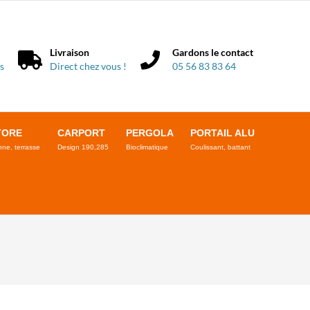
Livraison
Gardons le contact
s
Direct chez vous !
05 56 83 83 64
TORE
CARPORT
PERGOLA
PORTAIL ALU
ne, terrasse
Design 190,285
Bioclimatique
Coulissant, battant