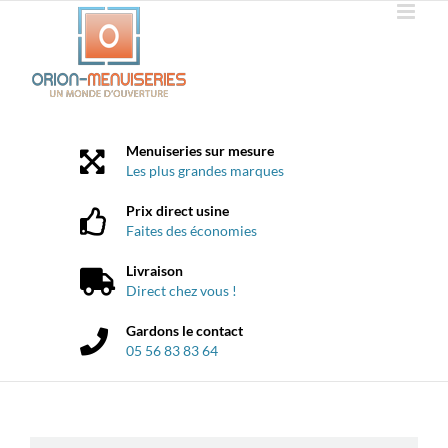
Passer
au
contenu
Menuiseries sur mesure
Les plus grandes marques
Prix direct usine
Faites des économies
Livraison
Direct chez vous !
Gardons le contact
05 56 83 83 64