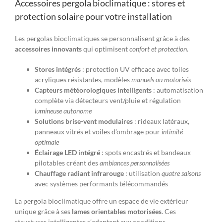
Accessoires pergola bioclimatique : stores et
protection solaire pour votre installation
Les pergolas bioclimatiques se personnalisent grâce à des
accessoires innovants
qui optimisent
confort et protection
.
Stores intégrés
: protection UV efficace avec toiles
acryliques résistantes, modèles
manuels ou motorisés
Capteurs météorologiques intelligents
: automatisation
complète via détecteurs vent/pluie et régulation
lumineuse autonome
Solutions brise-vent modulaires
: rideaux latéraux,
panneaux vitrés et voiles d’ombrage pour
intimité
optimale
Éclairage LED intégré
: spots encastrés et bandeaux
pilotables créant des
ambiances personnalisées
Chauffage radiant infrarouge
: utilisation
quatre saisons
avec systèmes performants télécommandés
La pergola bioclimatique offre un espace de vie extérieur
unique grâce à ses
lames orientables motorisées
. Ces
structures intelligentes s’adaptent aux conditions