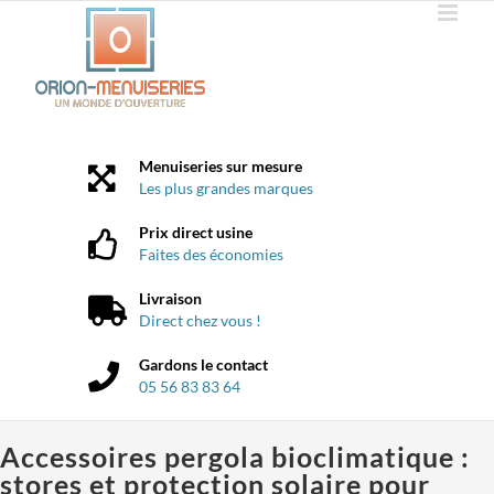
Passer
au
contenu
Menuiseries sur mesure
Les plus grandes marques
Prix direct usine
Faites des économies
Livraison
Direct chez vous !
Gardons le contact
05 56 83 83 64
Accessoires pergola bioclimatique :
stores et protection solaire pour