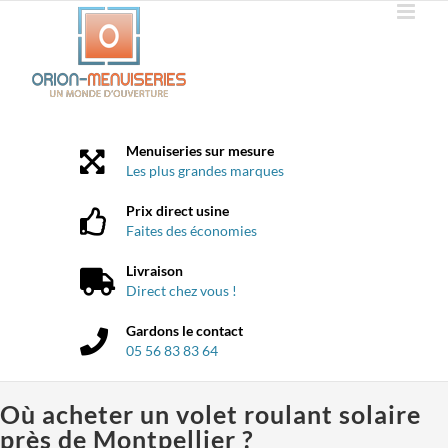
Passer
au
contenu
Menuiseries sur mesure
Les plus grandes marques
Prix direct usine
Faites des économies
Livraison
Direct chez vous !
Gardons le contact
05 56 83 83 64
Où acheter un volet roulant solaire
près de Montpellier ?