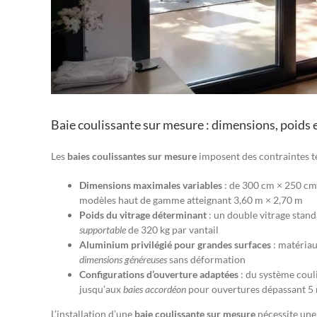
Baie coulissante sur mesure : dimensions, poids 
Les
baies coulissantes sur mesure
imposent des contraintes t
Dimensions maximales variables
: de 300 cm × 250 c
modèles haut de gamme atteignant 3,60 m × 2,70 m
Poids du vitrage déterminant
: un double vitrage stand
supportable
de 320 kg par vantail
Aluminium privilégié pour grandes surfaces
: matériau
dimensions généreuses
sans déformation
Configurations d’ouverture adaptées
: du système coul
jusqu’aux
baies accordéon
pour ouvertures dépassant 5
L’installation d’une
baie coulissante sur mesure
nécessite une