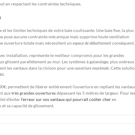
ut en respectant les contraintes techniques.
s
 et les limites techniques de votre baie coulissante. Une baie fixe, la plus
 ne pose aucune contrainte mécanique mais supprime toute ventilation
une ouverture totale mais nécessitent un
espace de débattement
conséquent.
vec installation, représente le meilleur compromis pour les grandes
aux glissent parallèlement au mur. Les systèmes à galandage, plus onéreux
nt les vantaux dans la cloison pour une
ouverture maximale
. Cette soluti
ti.
00€, permettent de libérer entièrement l’ouverture en repliant les vantau
nt aux
très grandes ouvertures
dépassant les 5 mètres de largeur. Pour le
iel d’éviter
l’erreur sur vos vantaux qui pourrait coûter cher
en
et sa capacité de glissement.