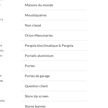
x
,
Maisons du monde
Moustiquaires
ra
Non classé
Orion Menuiseries
ne
Pergola bioclimatique & Pergola
des
de
Portails aluminium
Portes
de
Portes de garage
ue
,
Question client
Store zip screen
aies
Stores bannes