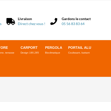
Livraison
Gardons le contact
s
Direct chez vous !
05 56 83 83 64
TORE
CARPORT
PERGOLA
PORTAIL ALU
ne, terrasse
Design 190,285
Bioclimatique
Coulissant, battant