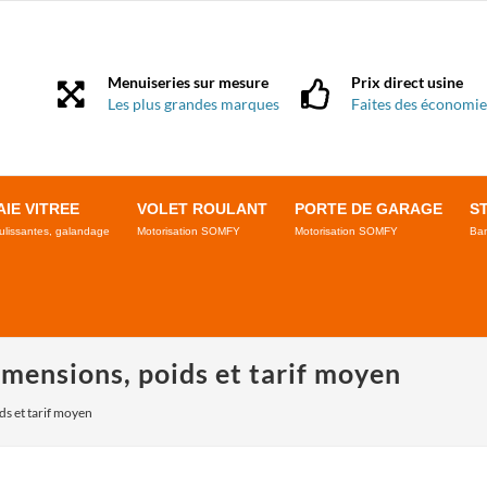
Menuiseries sur mesure
Prix direct usine
Les plus grandes marques
Faites des économie
AIE VITREE
VOLET ROULANT
PORTE DE GARAGE
S
ulissantes, galandage
Motorisation SOMFY
Motorisation SOMFY
Ban
imensions, poids et tarif moyen
ds et tarif moyen