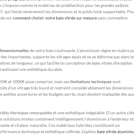
s’impose comme le matériau de prédilection pour les
grandes surfaces
C qui limite sévèrement les dimensions et le poids total supportable. Po
uide sur
comment choisir votre baie vitrée sur mesure
sans commettre
 dimensionnelles
de votre baie coulissante. L’aluminium règne en maître p
trées importantes, supporte les vitrages épais et ne se déforme pas dans le
ètres de longueur, ce qui facilite la conception de
baies vitrées d’exception
.
garantissant une esthétique durable.
150€ et 1000€ pose comprise, mais ses
limitations techniques
sont
poids d’un vitrage très lourd et restreint considérablement les dimensions
es petites ouvertures et les budgets serrés, mais devient inadaptée dès que
riétés thermiques remarquables
et une esthétique inégalable. D’un autre côté,
Les solutions mixtes combinent intelligemment l’aluminium à l’extérieur et
ormante et chaleur naturelle. Ces matériaux hybrides constituent un
erformance technique et esthétique raffinée. L’option
baie vitrée alumini