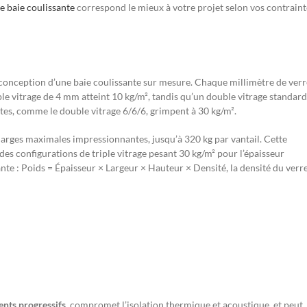
e baie coulissante
correspond le mieux à votre projet selon vos contraint
conception d’une baie coulissante sur mesure. Chaque millimètre de verr
ple vitrage de 4 mm atteint 10 kg/m², tandis qu’un double vitrage standard
tes, comme le double vitrage 6/6/6, grimpent à 30 kg/m².
harges maximales impressionnantes, jusqu’à 320 kg par vantail. Cette
des configurations de triple vitrage pesant 30 kg/m² pour l’épaisseur
ante : Poids = Épaisseur × Largeur × Hauteur × Densité, la densité du verr
ents progressifs
, compromet l’isolation thermique et acoustique, et peut