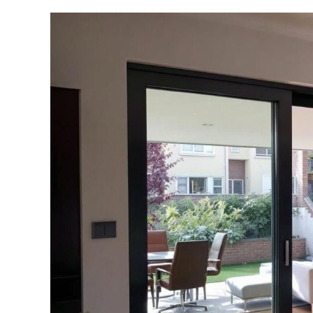
Voir
l'image
agrandie