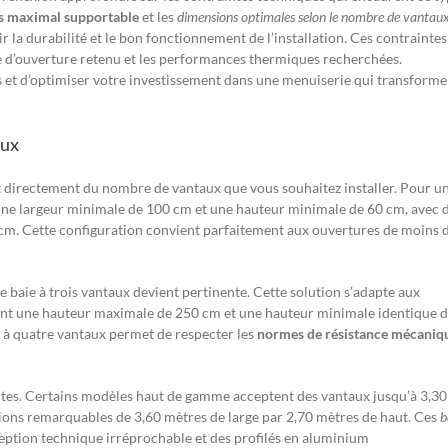
s maximal supportable
et les
dimensions optimales selon le nombre de vantau
r la durabilité et le bon fonctionnement de l’installation. Ces contraintes
me d’ouverture retenu et les performances thermiques recherchées.
et d’optimiser votre investissement dans une menuiserie qui transforme
aux
directement du nombre de vantaux que vous souhaitez installer. Pour u
une largeur minimale de 100 cm et une hauteur minimale de 60 cm, avec 
cm. Cette configuration convient parfaitement aux ouvertures de moins 
ne baie à trois vantaux devient pertinente. Cette solution s’adapte aux
ant une hauteur maximale de 250 cm et une hauteur minimale identique 
n à quatre vantaux permet de respecter les
normes de résistance mécaniq
ites. Certains modèles haut de gamme acceptent des vantaux jusqu’à 3,30
ions remarquables de 3,60 mètres de large par 2,70 mètres de haut. Ces
b
ption technique irréprochable et des profilés en aluminium