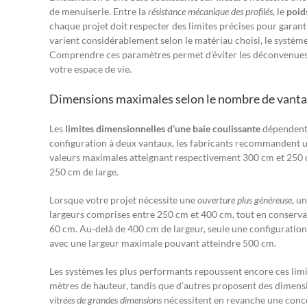
de menuiserie. Entre la
résistance mécanique des profilés
, le
poid
chaque projet doit respecter des limites précises pour garanti
varient considérablement selon le matériau choisi, le systè
Comprendre ces paramètres permet d’éviter les déconvenues 
votre espace de vie.
Dimensions maximales selon le nombre de vant
Les
limites dimensionnelles d’une baie coulissante
dépendent 
configuration à deux vantaux, les fabricants recommandent 
valeurs maximales atteignant respectivement 300 cm et 250 
250 cm de large.
Lorsque votre projet nécessite une
ouverture plus généreuse
, u
largeurs comprises entre 250 cm et 400 cm, tout en conserv
60 cm. Au-delà de 400 cm de largeur, seule une configuratio
avec une largeur maximale pouvant atteindre 500 cm.
Les systèmes les plus performants repoussent encore ces lim
mètres de hauteur, tandis que d’autres proposent des dimens
vitrées de grandes dimensions
nécessitent en revanche une conce