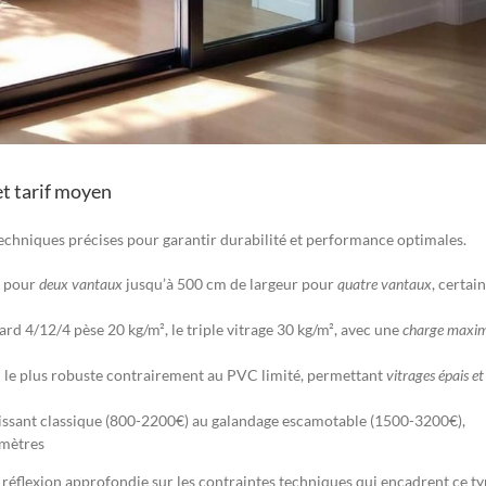
et tarif moyen
echniques précises pour garantir durabilité et performance optimales.
m pour
deux vantaux
jusqu’à 500 cm de largeur pour
quatre vantaux
, certai
ard 4/12/4 pèse 20 kg/m², le triple vitrage 30 kg/m², avec une
charge maxim
 le plus robuste contrairement au PVC limité, permettant
vitrages épais et
issant classique (800-2200€) au galandage escamotable (1500-3200€),
 mètres
 réflexion approfondie sur les contraintes techniques qui encadrent ce t