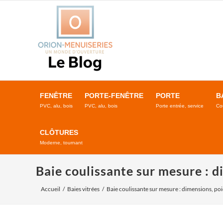
Passer
au
contenu
FENÊTRE
PORTE-FENÊTRE
PORTE
B
PVC, alu, bois
PVC, alu, bois
Porte entrée, service
Co
CLÔTURES
Moderne, tournant
Baie coulissante sur mesure : d
Accueil
Baies vitrées
Baie coulissante sur mesure : dimensions, poi