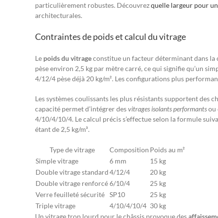
particulièrement robustes. Découvrez
quelle largeur pour un
architecturales.
Contraintes de poids et calcul du vitrage
Le
poids du vitrage
constitue un facteur déterminant dans la 
pèse environ 2,5 kg par mètre carré, ce qui signifie qu’un sim
4/12/4 pèse déjà 20 kg/m². Les configurations plus performan
Les systèmes coulissants les plus résistants supportent des c
capacité permet d’intégrer des
vitrages isolants performants
ou 
4/10/4/10/4. Le calcul précis s’effectue selon la formule suiv
étant de 2,5 kg/m³.
Type de vitrage
Composition
Poids au m²
Simple vitrage
6 mm
15 kg
Double vitrage standard
4/12/4
20 kg
Double vitrage renforcé
6/10/4
25 kg
Verre feuilleté sécurité
SP10
25 kg
Triple vitrage
4/10/4/10/4
30 kg
Un vitrage trop lourd pour le châssis provoque des
affaissem