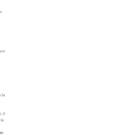
ur
our
 le
 il
 le
um