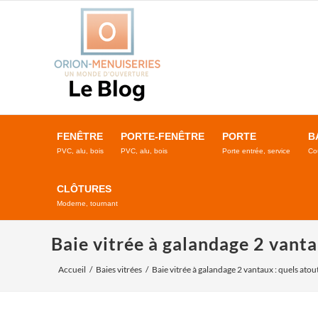
Passer
au
contenu
FENÊTRE
PORTE-FENÊTRE
PORTE
B
PVC, alu, bois
PVC, alu, bois
Porte entrée, service
Co
CLÔTURES
Moderne, tournant
Baie vitrée à galandage 2 vanta
Accueil
Baies vitrées
Baie vitrée à galandage 2 vantaux : quels atout