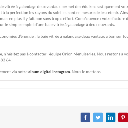
 baie vitrée à galandage deux vantaux permet de réduire drastiquement vot
à la perfection les rayons du soleil et sont en mesure de les retenir. Ains
mais en plus il y fait bon sans trop d’effort. Conséquence : votre facture 
our le simple emploi d’une baie vitrée à galandage à deux ouvrants.
conomies d’énergie : la baie vitrée à galandage deux vantaux a bon sur to
e, n’hésitez pas à contacter l’équipe Orion Menuiseries. Nous restons à v
 83 64.
tement via notre
album digital Instagram
. Nous le mettons
Facebook
Twitter
LinkedIn
Pin