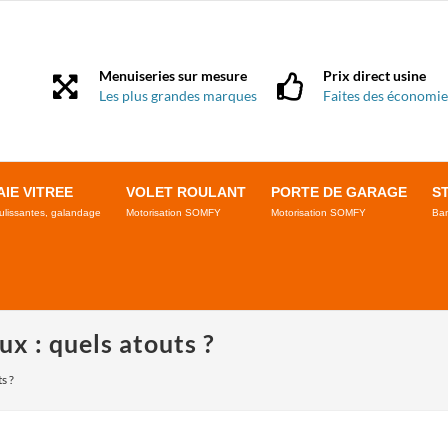
Menuiseries sur mesure
Prix direct usine
Les plus grandes marques
Faites des économie
AIE VITREE
VOLET ROULANT
PORTE DE GARAGE
S
ulissantes, galandage
Motorisation SOMFY
Motorisation SOMFY
Ban
ux : quels atouts ?
s ?