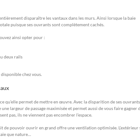
 entièrement disparaître les vantaux dans les murs. Ainsi lorsque la baie
 totale puisque ses ouvrants sont complètement cachés.
ouvez ainsi opter pour :
u deux rails
e disponible chez vous.
taux
ace qu’elle permet de mettre en œuvre. Avec la disparition de ses ouvrants,
 une largeur de passage maximisée et permet aussi de vous faire gagner 
sent pas, ils ne viennent pas encombrer l’espace.
fait de pouvoir ouvrir en grand offre une ventilation optimisée. L’extérieur 
raie que nature…