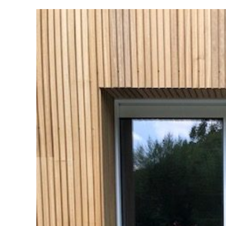
Voir
l'image
agrandie