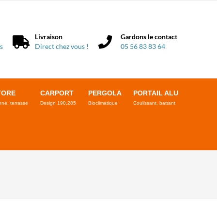
Livraison
Gardons le contact
s
Direct chez vous !
05 56 83 83 64
TORE
CARPORT
PERGOLA
PORTAIL ALU
ne, terrasse
Design 190,285
Bioclimatique
Coulissant, battant