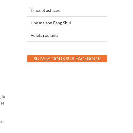
Trucs et astuces
Une maison Feng Shui
Volets roulants
SUIVEZ-NOUS SUR FACEBOOK
 la
des
se