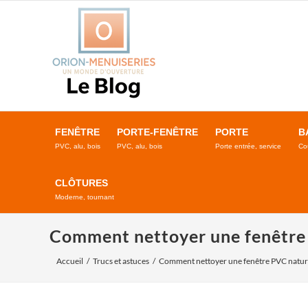
Passer
au
contenu
FENÊTRE
PORTE-FENÊTRE
PORTE
B
PVC, alu, bois
PVC, alu, bois
Porte entrée, service
Co
CLÔTURES
Moderne, tournant
Comment nettoyer une fenêtre
Accueil
Trucs et astuces
Comment nettoyer une fenêtre PVC natur