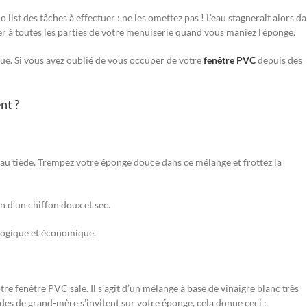
 list des tâches à effectuer : ne les omettez pas ! L’eau stagnerait alors d
 à toutes les parties de votre menuiserie quand vous maniez l’éponge.
que. Si vous avez oublié de vous occuper de votre
fenêtre PVC
depuis des
nt ?
eau tiède. Trempez votre éponge douce dans ce mélange et frottez la
en d’un chiffon doux et sec.
ologique et économique.
re fenêtre PVC sale. Il s’agit d’un mélange à base de vinaigre blanc très
èdes de grand-mère s’invitent sur votre éponge, cela donne ceci :