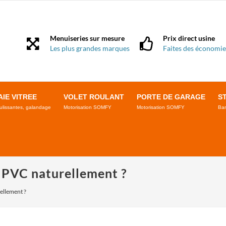
Menuiseries sur mesure
Prix direct usine
Les plus grandes marques
Faites des économie
AIE VITREE
VOLET ROULANT
PORTE DE GARAGE
S
ulissantes, galandage
Motorisation SOMFY
Motorisation SOMFY
Ban
 PVC naturellement ?
ellement ?