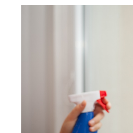
Voir
l'image
agrandie