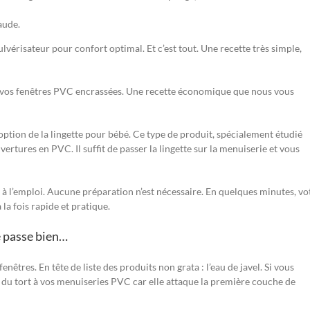
aude.
érisateur pour confort optimal. Et c’est tout. Une recette très simple,
ur vos fenêtres PVC encrassées. Une recette économique que nous vous
 l’option de la lingette pour bébé. Ce type de produit, spécialement étudié
vertures en PVC. Il suffit de passer la lingette sur la menuiserie et vous
es à l’emploi. Aucune préparation n’est nécessaire. En quelques minutes, vo
la fois rapide et pratique.
e passe bien…
enêtres. En tête de liste des produits non grata : l’eau de javel. Si vous
te du tort à vos menuiseries PVC car elle attaque la première couche de