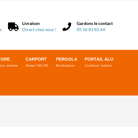
Livraison
Gardons le contact
s
Direct chez vous !
05 56 83 83 64
TORE
CARPORT
PERGOLA
PORTAIL ALU
ne, terrasse
Design 190,285
Bioclimatique
Coulissant, battant