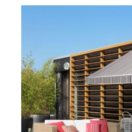
Voir
l'image
agrandie