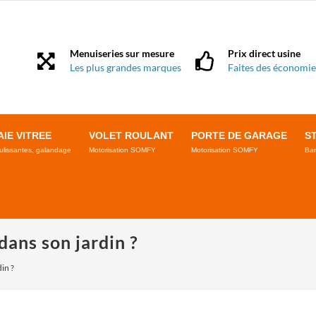
Menuiseries sur mesure
Prix direct usine
Les plus grandes marques
Faites des économie
AIE VITREE
VOLET ROULANT
PORTE DE GARAGE
S
ulissantes, galandage
Motorisation SOMFY
Motorisation SOMFY
Ban
dans son jardin ?
in ?