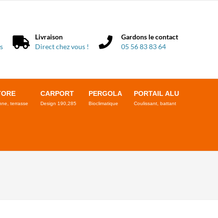
Livraison
Gardons le contact
s
Direct chez vous !
05 56 83 83 64
TORE
CARPORT
PERGOLA
PORTAIL ALU
ne, terrasse
Design 190,285
Bioclimatique
Coulissant, battant