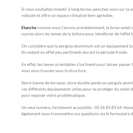
Si vous souhaitez investir à long terme, penchez-vous sur la 
robuste et offre un espace climatisé bien agréable.
Etanche
comme nous l’avions précédemment, le brise-soleil alu
ouvrez alors les lames de la toiture pour bénéficier de l’effet
On considère que la pergola aluminium est un équipement toute
Ils restent en effet peu pertinents durant la période froide.
En effet, les lames orientables s’inclinent pour laisser passer
vous vous trouvez sous la structure.
Store-banne de terrasse, store double pente ou pergola alumi
ces différents équipements utiles pour se protéger du soleil d
pour exposer votre problématique.
Un seul numéro, facilement accessible : 05 56 83 83 64. Nou
également nous transmettre vos questions via le formulaire d