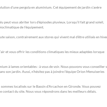
solution d’une pergola en aluminium. Cet équipement de jardin s’avère
 peut vous abriter lors d’épisodes pluvieux. Lorsqu’il fait grand soleil,
 bioclimatique de l’équipement.
 saison, contrairement aux stores qui vivent mal d’être utilisés en hiver
 l’air et vous offrir les conditions climatiques les mieux adaptées lorsque
nium à lames orientables : à vous de voir. Nous pouvons vous conseiller 
ans son jardin. Aussi, n’hésitez pas à joindre l’équipe Orion Menuiseries
s sommes localisés sur le Bassin d’Arcachon en Gironde. Vous pouvez
e contact du site. Nous vous répondrons dans les meilleurs délais.