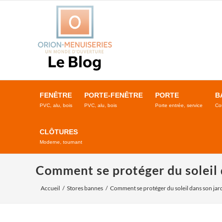
Passer
au
contenu
FENÊTRE
PORTE-FENÊTRE
PORTE
B
PVC, alu, bois
PVC, alu, bois
Porte entrée, service
Co
CLÔTURES
Moderne, tournant
Comment se protéger du soleil 
Accueil
Stores bannes
Comment se protéger du soleil dans son jard