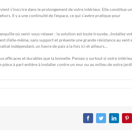
 vient s’inscrire dans le prolongement de votre intérieur. Elle constitue u
hors. Il y a une continuité de l’espace, ce qui s’avère pratique pour
anquille où venir vous relaxer : la solution est toute trouvée…Installez vo
tient d’elle‐même, sans support et présente une grande résistance au vent e
atisé indépendant, un havre de paix à la fois ici et ailleurs…
us efficaces et durables que la tonnelle. Pensez‐y surtout si votre intérie
 pièce à part entière à installer contre un mur ou au milieu de votre jardi
Facebook
Twitter
LinkedIn
Pin