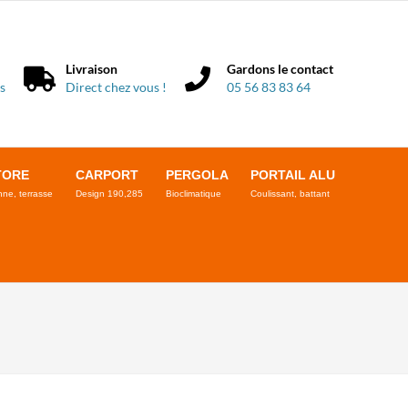
Livraison
Gardons le contact
s
Direct chez vous !
05 56 83 83 64
TORE
CARPORT
PERGOLA
PORTAIL ALU
ne, terrasse
Design 190,285
Bioclimatique
Coulissant, battant