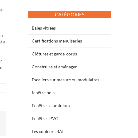
ne
CATÉGORIES
Baies vitrées
tre
Certifications menuiseries
t à
Clôtures et garde-corps
ur
Construire et aménager
n.
Escaliers sur mesure ou modulaires
fenêtre bois
Fenêtres aluminium
Fenêtres PVC
terest
Les couleurs RAL