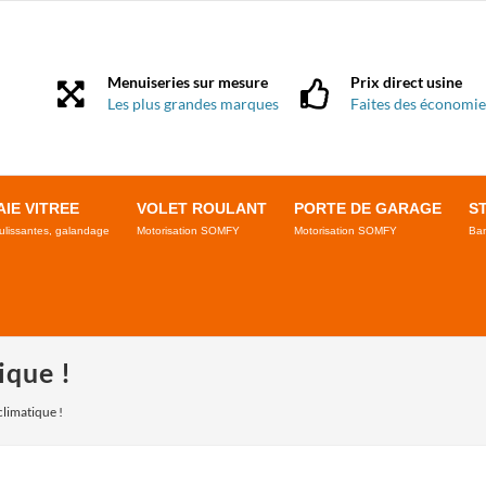
Menuiseries sur mesure
Prix direct usine
Les plus grandes marques
Faites des économie
AIE VITREE
VOLET ROULANT
PORTE DE GARAGE
S
ulissantes, galandage
Motorisation SOMFY
Motorisation SOMFY
Ban
ique !
limatique !