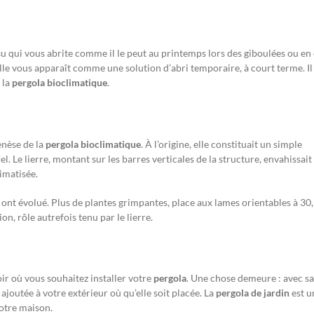
su qui vous abrite comme il le peut au printemps lors des giboulées ou en 
nelle vous apparaît comme une solution d’abri temporaire, à court terme. Il
 la
pergola bioclimatique
.
enèse de la
pergola bioclimatique
. À l’origine, elle constituait un simple
l. Le lierre, montant sur les barres verticales de la structure, envahissait
imatisée.
ont évolué. Plus de plantes grimpantes, place aux lames orientables à 30,
on, rôle autrefois tenu par le lierre.
ir où vous souhaitez installer votre
pergola
. Une chose demeure : avec sa
ajoutée à votre extérieur où qu’elle soit placée. La
pergola de jardin
est u
votre maison.