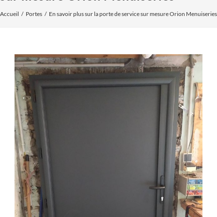
Accueil
Portes
En savoir plus sur la porte de service sur mesure Orion Menuiseries
Voir
l'image
agrandie