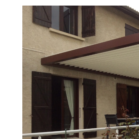
Voir
l'image
agrandie