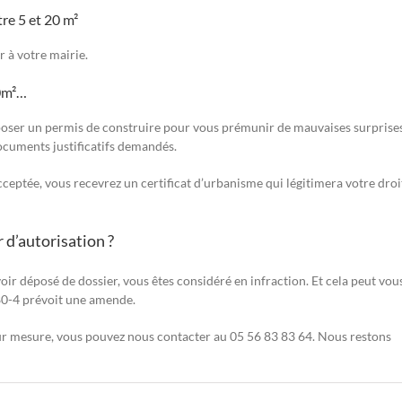
re 5 et 20 m²
 à votre mairie.
20m²…
déposer un permis de construire pour vous prémunir de mauvaises surprises
cuments justificatifs demandés.
acceptée, vous recevrez un certificat d’urbanisme qui légitimera votre droi
 d’autorisation ?
oir déposé de dossier, vous êtes considéré en infraction. Et cela peut vou
480-4 prévoit une amende.
ur mesure, vous pouvez nous contacter au 05 56 83 83 64. Nous restons