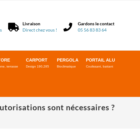
Livraison
Gardons le contact
s
Direct chez vous !
05 56 83 83 64
TORE
CARPORT
PERGOLA
PORTAIL ALU
ne, terrasse
Design 190,285
Bioclimatique
Coulissant, battant
autorisations sont nécessaires ?