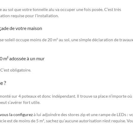
 au sol que votre tonnelle alu va occuper une fois posée. C’est très
ation requise pour l’installation.
açade de votre maison
ise-soleil occupe moins de 20 m² au sol, une simple déclaration de travau
20 m² adossée à un mur
C’est obligatoire.
e ?
 monté sur 4 poteaux et donc indépendant. Il trouve sa place n’importe où
eut s’avérer fort utile.
vous la configurez
à lui adjoindre des stores zip et une rampe de LEDs : v
icie est de moins de 5 m², sachez qu’aucune autorisation n’est requise. Vo