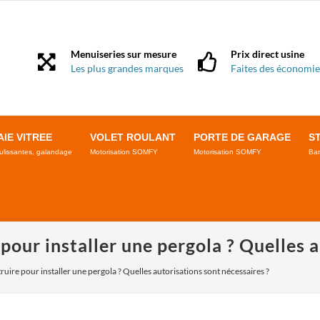
Menuiseries sur mesure
Prix direct usine
Les plus grandes marques
Faites des économie
AIE VITREE
VOLET ROULANT
PORTE DE GARAGE
S
ulissantes, galandage
Motorisation SOMFY
Motorisation SOMFY
Ban
 pour installer une pergola ? Quelles 
ruire pour installer une pergola ? Quelles autorisations sont nécessaires ?