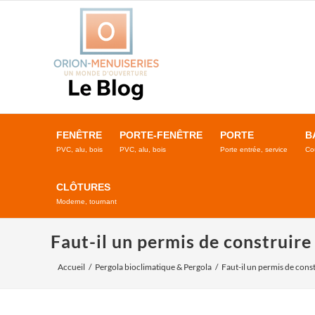
Passer
au
contenu
FENÊTRE
PORTE-FENÊTRE
PORTE
B
PVC, alu, bois
PVC, alu, bois
Porte entrée, service
Co
CLÔTURES
Moderne, tournant
Faut-il un permis de construire
Accueil
Pergola bioclimatique & Pergola
Faut-il un permis de const