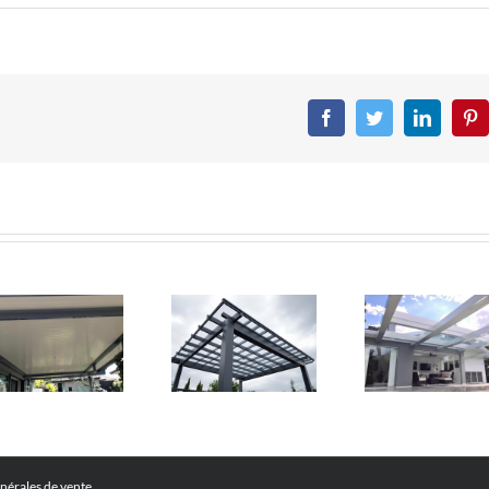
Facebook
Twitter
LinkedIn
Pin
nérales de vente