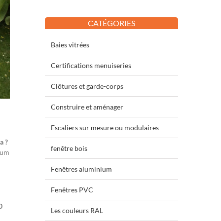
CATÉGORIES
Baies vitrées
Certifications menuiseries
Clôtures et garde-corps
Construire et aménager
Escaliers sur mesure ou modulaires
a ?
fenêtre bois
nium
Fenêtres aluminium
Fenêtres PVC
0
Les couleurs RAL