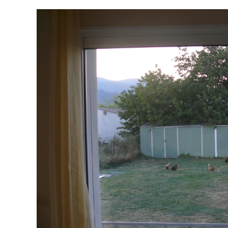
Voir
l'image
agrandie