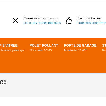
Menuiseries sur mesure
Prix direct usine
Les plus grandes marques
Faites des économie
AIE VITREE
VOLET ROULANT
PORTE DE GARAGE
S
ulissantes, galandage
Motorisation SOMFY
Motorisation SOMFY
Ban
age