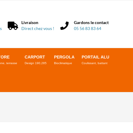
Livraison
Gardons le contact
s
Direct chez vous !
05 56 83 83 64
TORE
CARPORT
PERGOLA
PORTAIL ALU
ne, terrasse
Design 190,285
Bioclimatique
Coulissant, battant