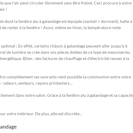
le que l’air peut circuler librement sans être freiné. Ceci procure à votre
ais !
ale dont la fenêtre alu à galandage est équipée (vantail + dormant), halte à 
rié de rester à la fenêtre ! Aussi, même en hiver, la température reste
 optimal ; En effet, certains châssis à galandage peuvent aller jusqu’à 6
urel de lumière se crée dans vos pièces dotées de ce type de menuiseries.
rgétique. Bilan : des factures de chauffage et d’électricité revues à la
aître complètement ses ouvrants rend possible la communion entre votre
s : odeurs, senteurs, rayons printaniers…
acilement dans votre salon. Grâce à la fenêtre alu à galandage et sa capacit
r votre intérieur. De plus, elle est discrète…
alandage