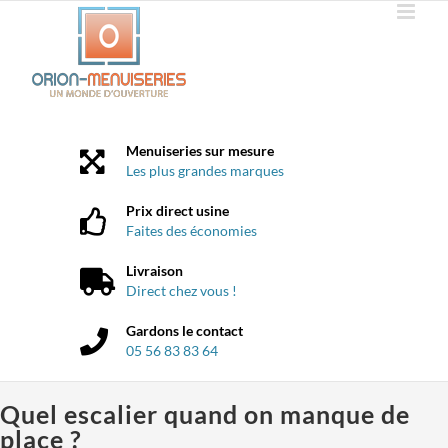
Passer
au
contenu
Menuiseries sur mesure
Les plus grandes marques
Prix direct usine
Faites des économies
Livraison
Direct chez vous !
Gardons le contact
05 56 83 83 64
Quel escalier quand on manque de
place ?