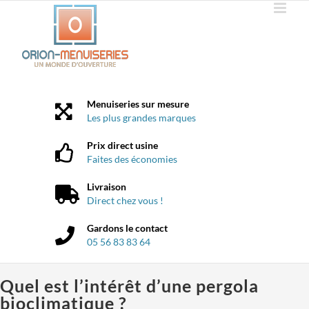
Passer
au
contenu
Menuiseries sur mesure
Les plus grandes marques
Prix direct usine
Faites des économies
Livraison
Direct chez vous !
Gardons le contact
05 56 83 83 64
Quel est l’intérêt d’une pergola
bioclimatique ?