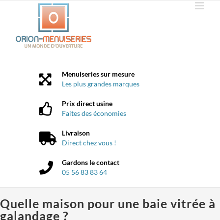
Passer
au
contenu
Menuiseries sur mesure
Les plus grandes marques
Prix direct usine
Faites des économies
Livraison
Direct chez vous !
Gardons le contact
05 56 83 83 64
Quelle maison pour une baie vitrée à
galandage ?