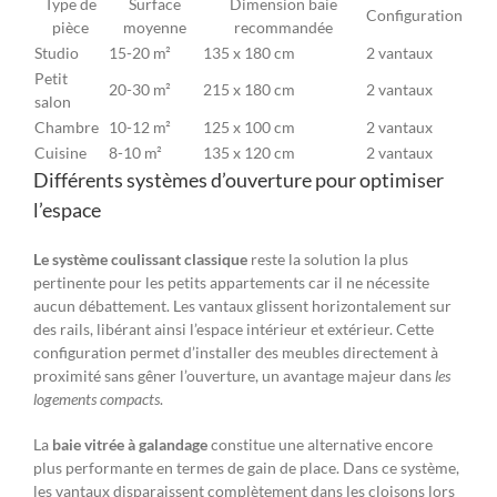
Type de
Surface
Dimension baie
Configuration
pièce
moyenne
recommandée
Studio
15-20 m²
135 x 180 cm
2 vantaux
Petit
20-30 m²
215 x 180 cm
2 vantaux
salon
Chambre
10-12 m²
125 x 100 cm
2 vantaux
Cuisine
8-10 m²
135 x 120 cm
2 vantaux
Différents systèmes d’ouverture pour optimiser
l’espace
Le système coulissant classique
reste la solution la plus
pertinente pour les petits appartements car il ne nécessite
aucun débattement. Les vantaux glissent horizontalement sur
des rails, libérant ainsi l’espace intérieur et extérieur. Cette
configuration permet d’installer des meubles directement à
proximité sans gêner l’ouverture, un avantage majeur dans
les
logements compacts
.
La
baie vitrée à galandage
constitue une alternative encore
plus performante en termes de gain de place. Dans ce système,
les vantaux disparaissent complètement dans les cloisons lors