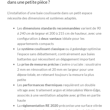
dans une petite pièce ?
L’installation d’une baie coulissante dans un petit espace
nécessite des dimensions et systèmes adaptés.
Les
dimensions standards recommandées
varient de
90
à 240 cm de largeur
et 200 à 215 cm de hauteur, avec une
configuration à
deux vantaux
idéale pour les
appartements compacts
Le
système coulissant classique
ou
à galandage
optimise
l’espace sans débattement, contrairement aux baies
battantes qui nécessitent un dégagement important
La
prise de mesures précise
s’avère cruciale : soustraire
2 mm en rénovation et 20 mm en largeur pour une
dépose totale
, en retenant toujours la mesure la plus
petite
Les
performances thermiques
requièrent un double
vitrage avec traitement argon et
intercalaires Warm-Edge
,
associés à une ventilation adaptée avec grilles en partie
haute
La
réglementation RE 2020
préconise une surface vitrée