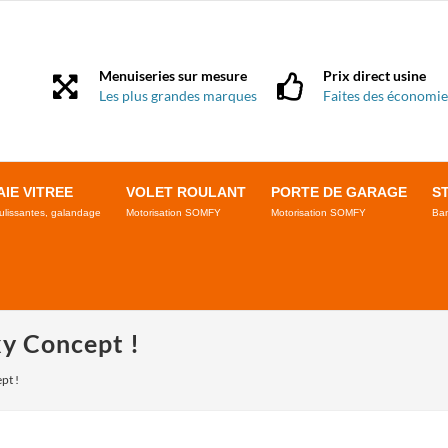
Menuiseries sur mesure
Prix direct usine
Les plus grandes marques
Faites des économie
AIE VITREE
VOLET ROULANT
PORTE DE GARAGE
S
ulissantes, galandage
Motorisation SOMFY
Motorisation SOMFY
Ban
xy Concept !
pt !