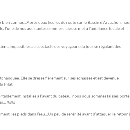
eux bien connus…Après deux heures de route sur le Bassin d’Arcachon, nou
e, l’une de nos assistantes commerciales se met à l’ambiance locale et
tent, impassibles au spectacle des voyageurs du jour se régalant des
 tchanquée. Elle se dresse fièrement sur ses échasses et est devenue
u Pilat.
rtablement installés à l’avant du bateau, nous nous sommes laissés porté
anes… ￼￼
ment, les pieds dans l’eau…Un peu de sérénité avant d’attaquer le retour à