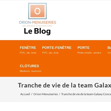
Passer
au
contenu
FENÊTRE
PORTE-FENÊTRE
PORTE
B
PVC, alu, bois
PVC, alu, bois
Porte entrée, service
Co
CLÔTURES
Moderne, tournant
Tranche de vie de la team Gala
Accueil
Orion Menuiseries
Tranche de vie de la team Galaxy Conce