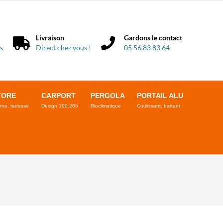
Livraison
Gardons le contact
s
Direct chez vous !
05 56 83 83 64
TORE
CARPORT
PERGOLA
PORTAIL ALU
ne, terrasse
Design 190,285
Bioclimatique
Coulissant, battant