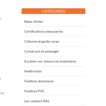
CATÉGORIES
s
Baies vitrées
Certifications menuiseries
Clôtures et garde-corps
Construire et aménager
Escaliers sur mesure ou modulaires
fenêtre bois
s
Fenêtres aluminium
Fenêtres PVC
 la
Les couleurs RAL