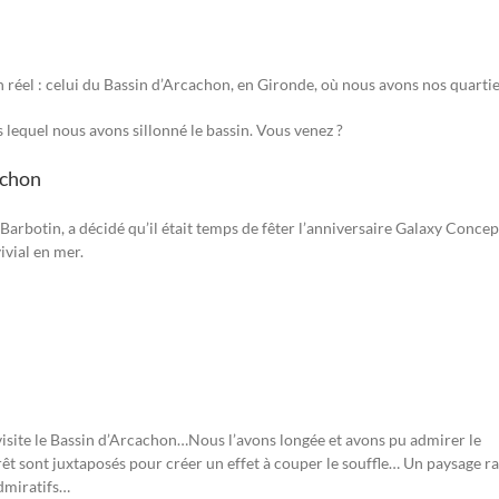
 réel : celui du Bassin d’Arcachon, en Gironde, où nous avons nos quartie
lequel nous avons sillonné le bassin. Vous venez ?
achon
arbotin, a décidé qu’il était temps de fêter l’anniversaire Galaxy Concep
vial en mer.
site le Bassin d’Arcachon…Nous l’avons longée et avons pu admirer le
rêt sont juxtaposés pour créer un effet à couper le souffle… Un paysage ra
dmiratifs…