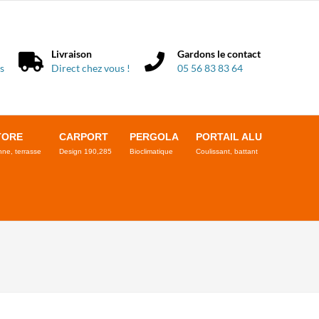
Livraison
Gardons le contact
s
Direct chez vous !
05 56 83 83 64
TORE
CARPORT
PERGOLA
PORTAIL ALU
ne, terrasse
Design 190,285
Bioclimatique
Coulissant, battant