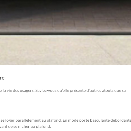
re
e la vie des usagers. Saviez-vous qu’elle présente d’autres atouts que sa
t se loger parallèlement au plafond. En mode porte basculante débordante
 avant de se nicher au plafond.