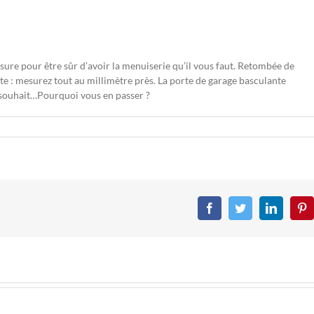
ure pour être sûr d’avoir la menuiserie qu’il vous faut. Retombée de
ite : mesurez tout au millimètre près. La porte de garage basculante
à souhait…Pourquoi vous en passer ?
Facebook
Twitter
LinkedIn
Pin