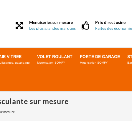
Menuiseries sur mesure
Prix direct usine
Les plus grandes marques
Faites des économie
AIE VITREE
VOLET ROULANT
PORTE DE GARAGE
S
ulissantes, galandage
Motorisation SOMFY
Motorisation SOMFY
Ban
sculante sur mesure
sur mesure