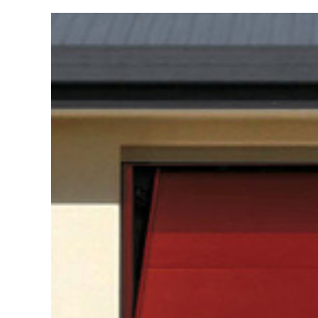
Voir
l'image
agrandie