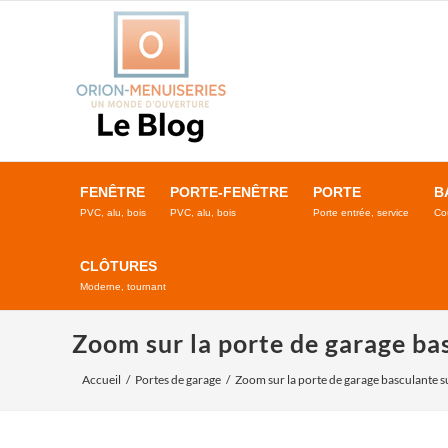
Passer
au
contenu
FENÊTRE
PORTE-FENÊTRE
PORTE
B
PVC, alu, bois
PVC, alu, bois
Porte entrée, service
Co
CLÔTURES
Moderne, tournant
Zoom sur la porte de garage ba
Accueil
Portes de garage
Zoom sur la porte de garage basculante 