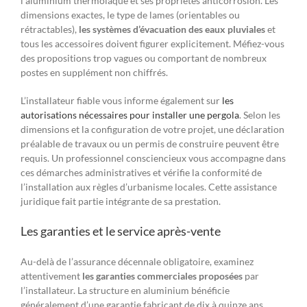
l’aluminium thermolaqué et ses propriétés anticorrosion. Les
dimensions exactes, le type de lames (orientables ou
rétractables),
les systèmes d’évacuation des eaux pluviales
et
tous les accessoires doivent figurer explicitement. Méfiez-vous
des propositions trop vagues ou comportant de nombreux
postes en supplément non chiffrés.
L’installateur fiable vous informe également sur
les
autorisations nécessaires pour installer une pergola
. Selon les
dimensions et la configuration de votre projet, une déclaration
préalable de travaux ou un permis de construire peuvent être
requis. Un professionnel consciencieux vous accompagne dans
ces démarches administratives et vérifie la conformité de
l’installation aux règles d’urbanisme locales. Cette assistance
juridique fait partie intégrante de sa prestation.
Les garanties et le service après-vente
Au-delà de l’assurance décennale obligatoire, examinez
attentivement
les garanties commerciales proposées
par
l’installateur. La structure en aluminium bénéficie
généralement d’une garantie fabricant de dix à quinze ans