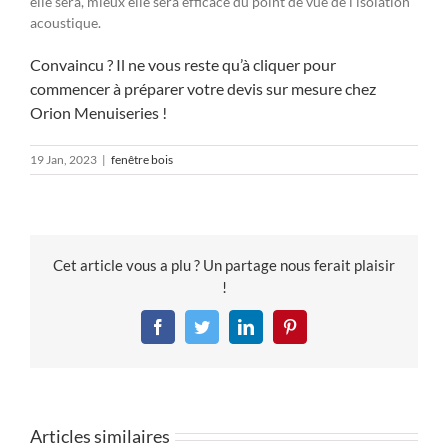
elle sera, mieux elle sera efficace du point de vue de l’isolation
acoustique.
Convaincu ? Il ne vous reste qu’à cliquer pour
commencer à préparer votre devis sur mesure chez
Orion Menuiseries !
19 Jan, 2023
|
fenêtre bois
Cet article vous a plu ? Un partage nous ferait plaisir
!
Facebook
Twitter
LinkedIn
Pinterest
Articles similaires