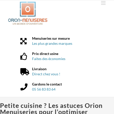
Passer
au
contenu
Menuiseries sur mesure
Les plus grandes marques
Prix direct usine
Faites des économies
Livraison
Direct chez vous !
Gardons le contact
05 56 83 83 64
Petite cuisine ? Les astuces Orion
Menuiseries pour l’optimiser