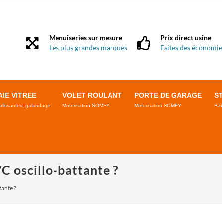
Menuiseries sur mesure
Prix direct usine
Les plus grandes marques
Faites des économie
AIE VITREE
VOLET ROULANT
PORTE DE GARAGE
S
ulissantes, galandage
Motorisation SOMFY
Motorisation SOMFY
Ban
C oscillo-battante ?
tante ?