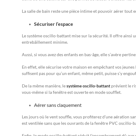
La salle de bain reste une pièce intime et pouvoir aérer tout 
Sécuriser l’espace
Le système oscillo-battant mise sur la sécurité. Il offre ainsi 
entrebâillement minime.
Aussi, si vous avez des enfants en bas-âge, elle s’avère pertin
En effet, elle sécurise votre maison en empêchant vos jeunes 
suffisent pas pour qu’un enfant, même petit, puisse s’y engouf
De la même manière, le
système oscillo-battant
prévient le r
vous-même si la fenêtre est ouverte en mode soufflet.
Aérer sans claquement
Les jours où le vent souffle, vous profiterez d’une aération sa
est ventilée sans que les ouvrants de la fenêtre PVC oscillo-b
Enfin, le mode oscillo-battant réduit l’encombrement dû aux ou