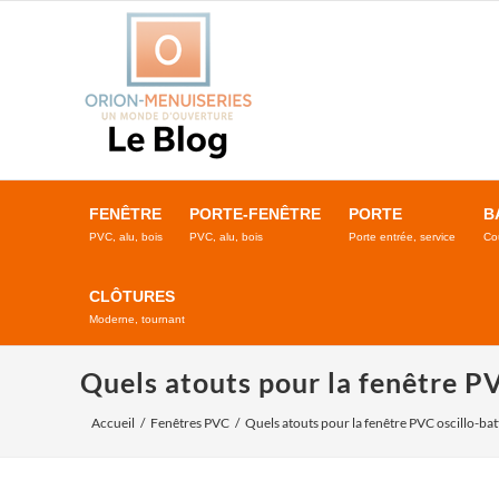
Passer
au
contenu
FENÊTRE
PORTE-FENÊTRE
PORTE
B
PVC, alu, bois
PVC, alu, bois
Porte entrée, service
Co
CLÔTURES
Moderne, tournant
Quels atouts pour la fenêtre PV
Accueil
Fenêtres PVC
Quels atouts pour la fenêtre PVC oscillo-bat