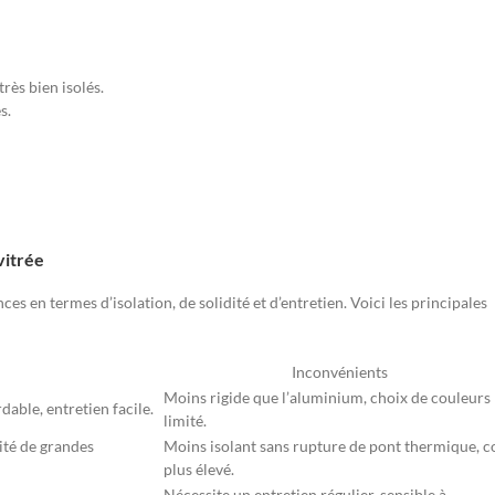
rès bien isolés.
s.
vitrée
 en termes d’isolation, de solidité et d’entretien. Voici les principales
Inconvénients
Moins rigide que l’aluminium, choix de couleurs
able, entretien facile.
limité.
ité de grandes
Moins isolant sans rupture de pont thermique, c
plus élevé.
Nécessite un entretien régulier, sensible à