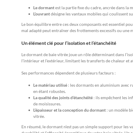
Le dormant
est la partie fixe du cadre, ancrée dans la 
L’ouvrant
désigne les vantaux mobiles qui coulissent su
Le bon équilibre entre ces deux composants est essentiel pou
mal adapté peut entraîner des frottements excessifs ou une ma
Un élément clé pour l’isolation et l’étanchéité
Le dormant de baie vitrée joue un rôle déterminant dans l’is
l’intérieur et l’extérieur, limitant les transferts de chaleur et 
Ses performances dépendent de plusieurs facteurs :
Le matériau utilisé
: les dormants en aluminium avec ru
en étant robustes.
La qualité des joints d’étanchéité
: ils empêchent les inf
de moisissures.
L’épaisseur et la conception du dormant
: un modèle bi
vitrée.
En résumé, le dormant n’est pas un simple support pour les va
durabilité et l’efficacité énergétique de votre baie vitrée. U