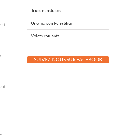
Trucs et astuces
Une maison Feng Shui
ant
Volets roulants
e
SUIVEZ-NOUS SUR FACEBOOK
out
n
de