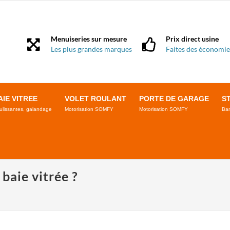
Menuiseries sur mesure
Prix direct usine
Les plus grandes marques
Faites des économie
AIE VITREE
VOLET ROULANT
PORTE DE GARAGE
S
ulissantes, galandage
Motorisation SOMFY
Motorisation SOMFY
Ban
baie vitrée ?