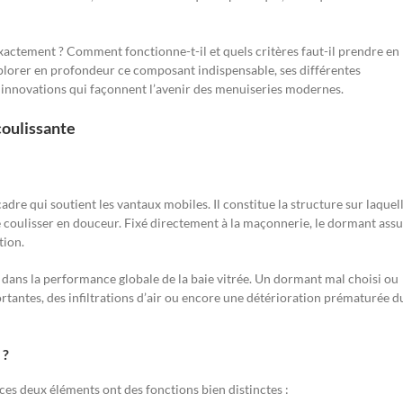
exactement ? Comment fonctionne-t-il et quels critères faut-il prendre en
explorer en profondeur ce composant indispensable, ses différentes
es innovations qui façonnent l’avenir des menuiseries modernes.
coulissante
cadre qui soutient les vantaux mobiles. Il constitue la structure sur laquel
de coulisser en douceur. Fixé directement à la maçonnerie, le dormant ass
tion.
lé dans la performance globale de la baie vitrée. Un dormant mal choisi ou
rtantes, des infiltrations d’air ou encore une détérioration prématurée d
 ?
ces deux éléments ont des fonctions bien distinctes :