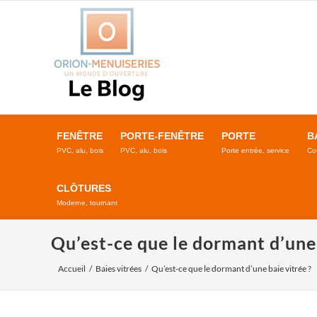
Passer
au
contenu
FENÊTRE
PORTE-FENÊTRE
PORTE
B
PVC, alu, bois
PVC, alu, bois
Porte entrée, service
Co
CLÔTURES
Moderne, tournant
Qu’est-ce que le dormant d’une 
Accueil
Baies vitrées
Qu’est-ce que le dormant d’une baie vitrée ?