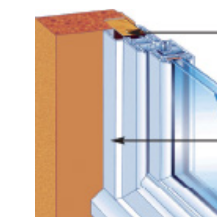
Voir
l'image
agrandie