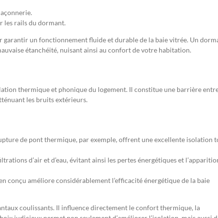
maçonnerie.
r les rails du dormant.
r garantir un fonctionnement fluide et durable de la baie vitrée. Un dorm
uvaise étanchéité, nuisant ainsi au confort de votre habitation.
olation thermique et phonique du logement. Il constitue une barrière entr
atténuant les bruits extérieurs.
pture de pont thermique, par exemple, offrent une excellente isolation t
iltrations d’air et d’eau, évitant ainsi les pertes énergétiques et l’apparitio
en conçu améliore considérablement l’efficacité énergétique de la baie
ntaux coulissants. Il influence directement le confort thermique, la
n choix judicieux permet non seulement d’améliorer l’isolation, mais aussi 