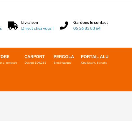
Livraison
Gardons le contact
s
Direct chez vous !
05 56 83 83 64
TORE
CARPORT
PERGOLA
PORTAIL ALU
ne, terrasse
Design 190,285
Bioclimatique
Coulissant, battant