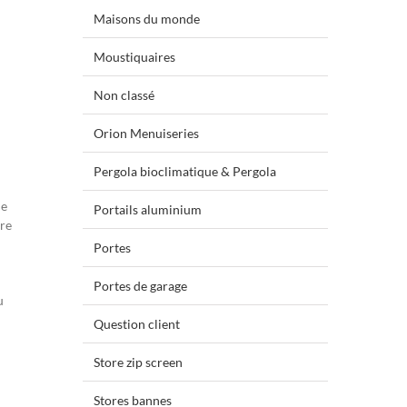
Maisons du monde
Moustiquaires
Non classé
Orion Menuiseries
Pergola bioclimatique & Pergola
le
Portails aluminium
ure
Portes
Portes de garage
u
Question client
Store zip screen
Stores bannes