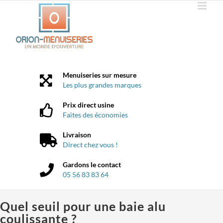
Passer
au
contenu
Menuiseries sur mesure
Les plus grandes marques
Prix direct usine
Faites des économies
Livraison
Direct chez vous !
Gardons le contact
05 56 83 83 64
Quel seuil pour une baie alu
coulissante ?